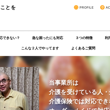
いことを
PROFILE
A
応できない？
急な困ったにも対応
３つの特徴
利
こんな２人でやってます
よくあるご質問
当事業所は
介護を受けている人・
介護保険では対応でき