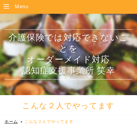
Menu
介護保険では対応できないこ
とを
オーダーメイド対応
認知症支援事業所 笑幸
こんな２人でやってます
ホーム
»
こんな２人でやってます