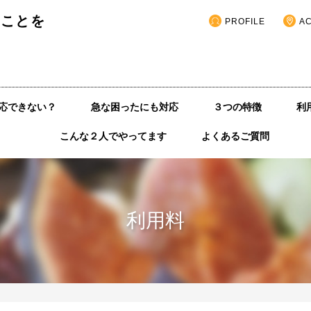
いことを
PROFILE
A
応できない？
急な困ったにも対応
３つの特徴
利
こんな２人でやってます
よくあるご質問
利用料