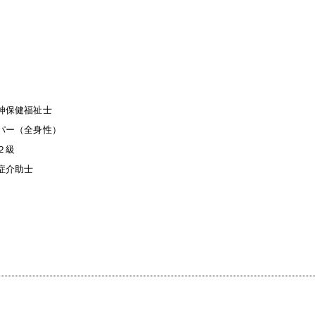
神保健福祉士
パー（全身性）
２級
症介助士