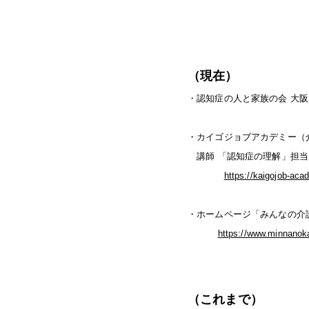
（現在）
・認知症の人と家族の会 大阪
・カイゴジョブアカデミー（
講師 「認知症の理解」担当
https://kaigojob-ac
・ホームページ「みんなの介護
https://www.minnanoka
（これまで）