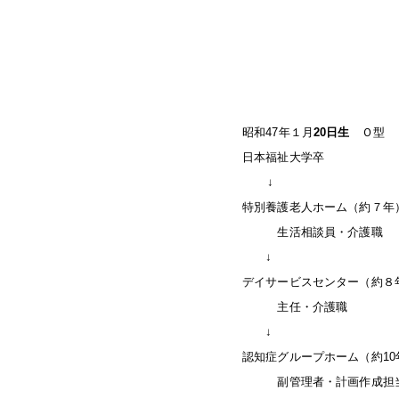
昭和47年１月
20日生
Ｏ型
日本福祉大学卒
↓
特別養護老人ホーム（約７年
生活相談員・介護職
↓
デイサービスセンター（約８
主任・介護職
↓
認知症グループホーム（約10
副管理者・計画作成担