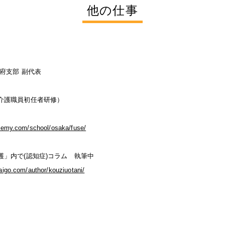
他の仕事
府支部 副代表
介護職員初任者研修）
ademy.com/school/osaka/fuse/
」内で(認知症)コラム 執筆中
igo.com/author/kouziuotani/