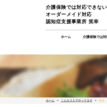
介護保険では対応できな
オーダーメイド対応
認知症支援事業所 笑幸
ホーム
介護保険では対
ホーム
こんな２人でやってます
魚谷