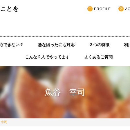
いことを
PROFILE
A
応できない？
急な困ったにも対応
３つの特徴
利
こんな２人でやってます
よくあるご質問
魚谷 幸司
 幸司