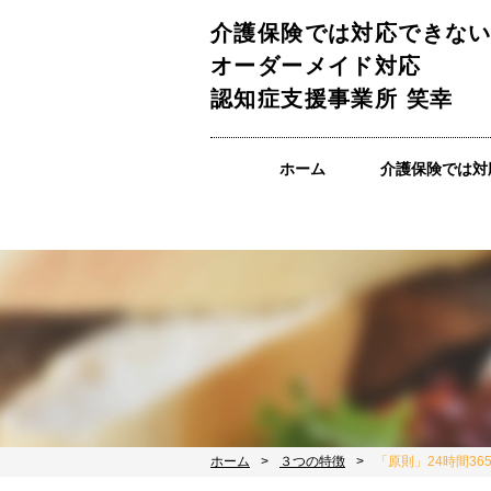
介護保険では対応できな
オーダーメイド対応
認知症支援事業所 笑幸
ホーム
介護保険では対
ホーム
３つの特徴
「原則」24時間36