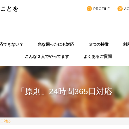
いことを
PROFILE
A
応できない？
急な困ったにも対応
３つの特徴
利
こんな２人でやってます
よくあるご質問
「原則」24時間365日対応
5日対応