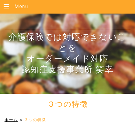
Menu
介護保険では対応できないこ
とを
オーダーメイド対応
認知症支援事業所 笑幸
３つの特徴
ホーム
»
３つの特徴