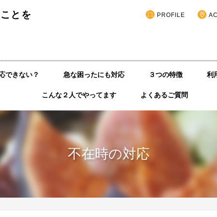
いことを
PROFILE
A
応できない？
急な困ったにも対応
３つの特徴
利
こんな２人でやってます
よくあるご質問
不在時の対応